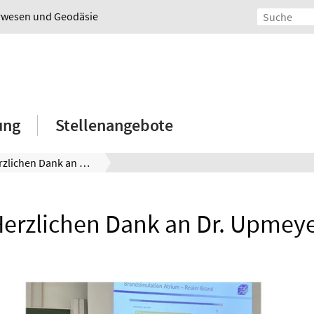
urwesen und Geodäsie
ung
Stellenangebote
Herzlichen Dank an Dr. Upmeyer
erzlichen Dank an Dr. Upmey